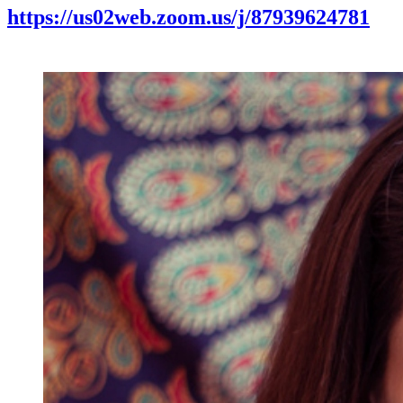
https://us02web.zoom.us/j/87939624781